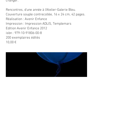
changer.
Rencontres, d'une année à l'Atelier-Galerie Bleu.
Couverture souple contrecollée, 16 x 24 cm, 42 pages.
Réalisation : Avenir Enfance
Impression : Impression ADLIS, Templemars
Edition Avenir Enfance 2012
isbn :
979-10-91806-00-8
200 exemplaires édités
10,00 €
Télécharger gratuitement le livre
← Précédent
Suivant →